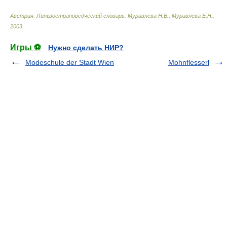
Австрия. Лингвострановедческий словарь
.
Муравлева Н.В., Муравлева Е.Н.
.
2003
.
Игры ⚽
Нужно сделать НИР?
Modeschule der Stadt Wien
Mohnflesserl