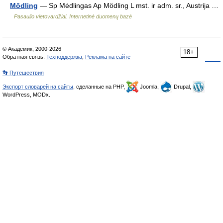
Mödling
— Sp Mėdlingas Ap Mödling L mst. ir adm. sr., Austrija …
Pasaulio vietovardžiai. Internetinė duomenų bazė
© Академик, 2000-2026
18+
Обратная связь:
Техподдержка
,
Реклама на сайте
👣 Путешествия
Экспорт словарей на сайты
, сделанные на PHP,
Joomla,
Drupal,
WordPress, MODx.