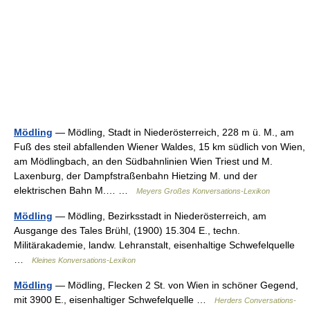
Mödling
— Mödling, Stadt in Niederösterreich, 228 m ü. M., am
Fuß des steil abfallenden Wiener Waldes, 15 km südlich von Wien,
am Mödlingbach, an den Südbahnlinien Wien Triest und M.
Laxenburg, der Dampfstraßenbahn Hietzing M. und der
elektrischen Bahn M.… …
Meyers Großes Konversations-Lexikon
Mödling
— Mödling, Bezirksstadt in Niederösterreich, am
Ausgange des Tales Brühl, (1900) 15.304 E., techn.
Militärakademie, landw. Lehranstalt, eisenhaltige Schwefelquelle
…
Kleines Konversations-Lexikon
Mödling
— Mödling, Flecken 2 St. von Wien in schöner Gegend,
mit 3900 E., eisenhaltiger Schwefelquelle …
Herders Conversations-