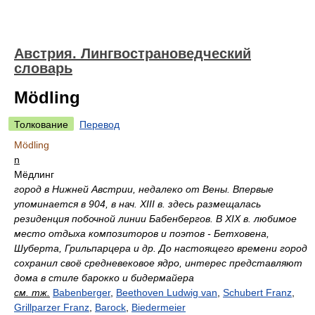
Австрия. Лингвострановедческий
словарь
Mödling
Толкование
Перевод
Mödling
n
Мёдлинг
город в Нижней Австрии, недалеко от Вены. Впервые
упоминается в 904, в нач. XIII в. здесь размещалась
резиденция побочной линии Бабенбергов. В XIX в. любимое
место отдыха композиторов и поэтов - Бетховена,
Шуберта, Грильпарцера и др. До настоящего времени город
сохранил своё средневековое ядро, интерес представляют
дома в стиле барокко и бидермайера
см. тж.
Babenberger
,
Beethoven Ludwig van
,
Schubert Franz
,
Grillparzer Franz
,
Barock
,
Biedermeier