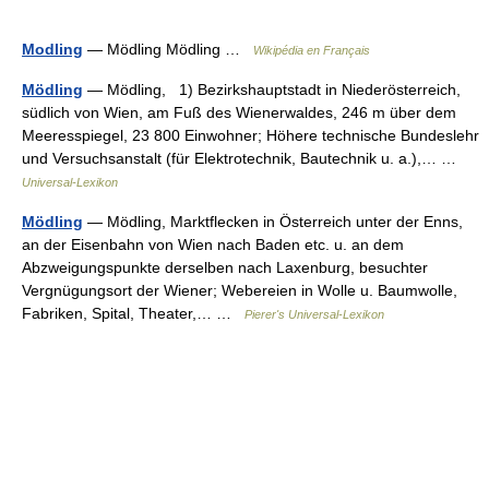
Modling
— Mödling Mödling …
Wikipédia en Français
Mödling
— Mödling, 1) Bezirkshauptstadt in Niederösterreich,
südlich von Wien, am Fuß des Wienerwaldes, 246 m über dem
Meeresspiegel, 23 800 Einwohner; Höhere technische Bundeslehr
und Versuchsanstalt (für Elektrotechnik, Bautechnik u. a.),… …
Universal-Lexikon
Mödling
— Mödling, Marktflecken in Österreich unter der Enns,
an der Eisenbahn von Wien nach Baden etc. u. an dem
Abzweigungspunkte derselben nach Laxenburg, besuchter
Vergnügungsort der Wiener; Webereien in Wolle u. Baumwolle,
Fabriken, Spital, Theater,… …
Pierer's Universal-Lexikon